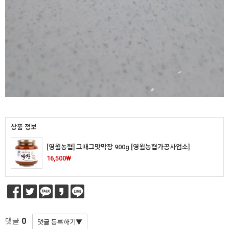
상품 정보
[영월농협] 그때그맛막장 900g [영월농협가공사업소]
16,500₩
0
댓글