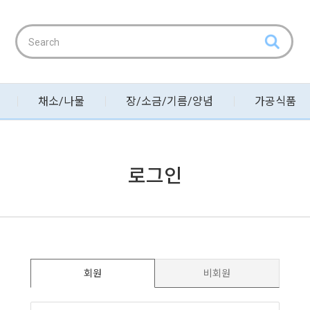
채소/나물
장/소금/기름/양념
가공식품
로그인
회원
비회원