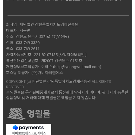
회사명 :
재단법인 강원특별자치도경제진흥원
대표자 :
서동면
주소 :
강원도 원주시 호저로 47(우산동)
전화 :
033-749-3320
팩스 :
033-769-2611
사업자등록번호 :
221-82-07135
[사업자정보확인 ]
통신판매업신고번호 :
제2007-강원원주-0151호
개인정보보호책임자 :
이학수 (
help@yeongwol-mall.com
)
호스팅 제공자 :
(주)가비아씨엔에스
재단법인 강원특별자치도경제진흥원
COPYRIGHT (c)
ALL RIGHTS
RESERVED.
※영월몰은 통신판매중개자로서 통신판매 당사자가 아니며, 판매자가 등록한
상품정보 및 거래에 대해 영월몰은 책임을 지지 않습니다.