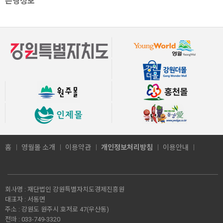
은행정보
홈
영월몰 소개
이용약관
개인정보처리방침
이용안내
회사명 :
재단법인 강원특별자치도경제진흥원
대표자 :
서동면
주소 :
강원도 원주시 호저로 47(우산동)
전화 :
033-749-3320