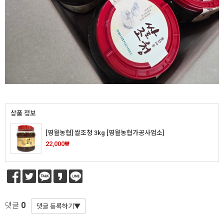
상품 정보
[영월농협] 쌀조청 3kg [영월농협가공사업소]
22,000₩
0
댓글