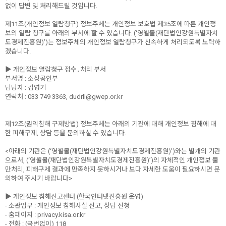
없이 답변 및 처리해드릴 것입니다.
제11조(개인정보 열람청구) 정보주체는 개인정보 보호법 제35조에 따른 개인정
보의 열람 청구를 아래의 부서에 할 수 있습니다. (‘영월몰(재단법인강원특별자치
도경제진흥원)’)는 정보주체의 개인정보 열람청구가 신속하게 처리되도록 노력하
겠습니다.
▶ 개인정보 열람청구 접수․처리 부서
부서명 : 소상공인부
담당자 : 김영기
연락처 : 033 749 3363, dudrll@gwep.or.kr
제12조(권익침해 구제방법) 정보주체는 아래의 기관에 대해 개인정보 침해에 대
한 피해구제, 상담 등을 문의하실 수 있습니다.
<아래의 기관은 (‘영월몰(재단법인강원특별자치도경제진흥원)’)와는 별개의 기관
으로서, (‘영월몰(재단법인강원특별자치도경제진흥원)’)의 자체적인 개인정보 불
만처리, 피해구제 결과에 만족하지 못하시거나 보다 자세한 도움이 필요하시면 문
의하여 주시기 바랍니다>
▶ 개인정보 침해신고센터 (한국인터넷진흥원 운영)
- 소관업무 : 개인정보 침해사실 신고, 상담 신청
- 홈페이지 : privacy.kisa.or.kr
- 전화 : (국번없이) 118