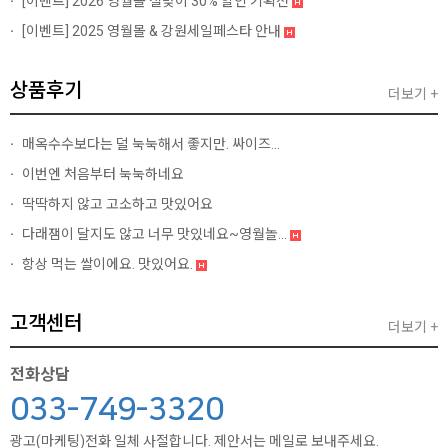
[이벤트]
2026 영월몰 설맞이 30% 할인 기획전
[이벤트]
2025 영월몰 & 강원세일페스타 안내
상품후기
더보기 +
매옥수수보다는 덜 눅눅해서 좋지만. 싸이즈...
이번엔 처음부터 눅눅하네요
딱딱하지 않고 고소하고 맛있어요
다래잼이 달지도 않고 너무 맛있네요~영월놀...
항상 먹는 쌀이에요. 맛있어요.
고객센터
더보기 +
전화상담
033-749-3320
광고(마케팅)전화 일체 사절합니다. 제안서는 메일로 보내주세요.