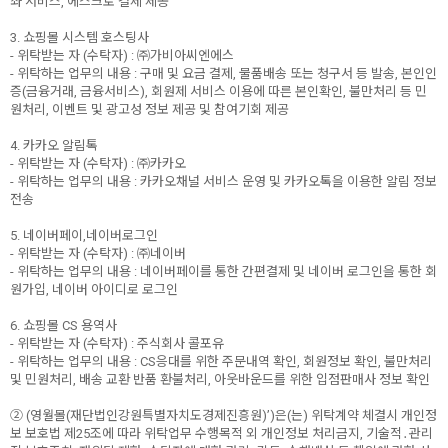
좌 서비스, 에스크로 결제 제공
3. 쇼핑몰 시스템 호스팅사
- 위탁받는 자 (수탁자) : ㈜가비아씨엔에스
- 위탁하는 업무의 내용 : 구매 및 요금 결제, 물품배송 또는 청구서 등 발송, 본인인
증(금융거래, 금융서비스), 회원제 서비스 이용에 따른 본인확인, 불만처리 등 민
원처리, 이벤트 및 광고성 정보 제공 및 참여기회 제공
4. 카카오 알림톡
- 위탁받는 자 (수탁자) : ㈜카카오
- 위탁하는 업무의 내용 : 카카오채널 서비스 운영 및 카카오톡을 이용한 알림 정보
전송
5. 네이버페이,네이버로그인
- 위탁받는 자 (수탁자) : ㈜네이버
- 위탁하는 업무의 내용 : 네이버페이를 통한 간편결제 및 네이버 로그인을 통한 회
원가입, 네이버 아이디로 로그인
6. 쇼핑몰 CS 용역사
- 위탁받는 자 (수탁자) : 주식회사 콜포유
- 위탁하는 업무의 내용 : CS응대를 위한 주문내역 확인, 회원정보 확인, 불만처리
및 민원처리, 배송 교환 반품 환불처리, 아웃바운드를 위한 입점판매사 정보 확인
② (영월몰(재단법인강원특별자치도경제진흥원)’)은(는) 위탁계약 체결시 개인정
보 보호법 제25조에 따라 위탁업무 수행목적 외 개인정보 처리금지, 기술적․관리