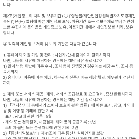
니다.
제2조(개인정보의 처리 및 보유기간) ① (‘영월몰(재단법인강원특별자치도경제진
흥원)’)은(는) 법령에 따른 개인정보 보유․이용기간 또는 정보주체로부터 개인정
보를 수집시에 동의받은 개인정보 보유․이용기간 내에서 개인정보를 처리․보유
합니다.
② 각각의 개인정보 처리 및 보유 기간은 다음과 같습니다.
1. 홈페이지 회원 가입 및 관리 : 사업자/단체 홈페이지 탈퇴시까지
다만, 다음의 사유에 해당하는 경우에는 해당 사유 종료시까지
1) 관계 법령 위반에 따른 수사․조사 등이 진행중인 경우에는 해당 수사․조사 종
료시까지
2) 홈페이지 이용에 따른 채권․채무관계 잔존시에는 해당 채권․채무관계 정산시
까지
2. 재화 또는 서비스 제공 : 재화․서비스 공급완료 및 요금결제․정산 완료시까지
다만, 다음의 사유에 해당하는 경우에는 해당 기간 종료시까지
1) 「전자상거래 등에서의 소비자 보호에 관한 법률」에 따른 표시․광고, 계약내
용 및 이행 등 거래에 관한 기록
- 표시․광고에 관한 기록 : 6월
- 계약 또는 청약철회, 대금결제, 재화 등의 공급기록 : 5년
- 소비자 불만 또는 분쟁처리에 관한 기록 : 3년
2)「통신비밀보호법」제41조에 따른 통신사실확인자료 보관
- 가입자 전기통신일시, 개시․종료시간, 상대방 가입자번호, 사용도수, 발신기지국