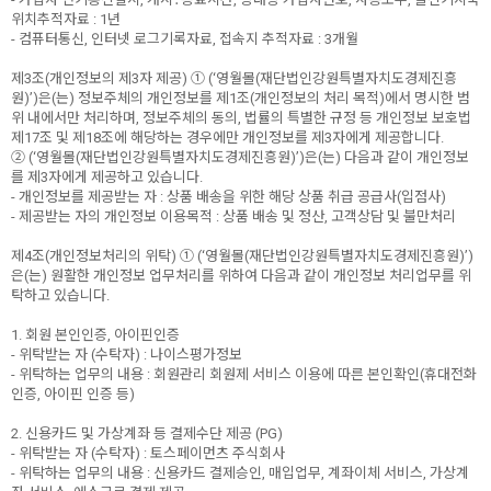
위치추적자료 : 1년
- 컴퓨터통신, 인터넷 로그기록자료, 접속지 추적자료 : 3개월
제3조(개인정보의 제3자 제공) ① (‘영월몰(재단법인강원특별자치도경제진흥
원)’)은(는) 정보주체의 개인정보를 제1조(개인정보의 처리 목적)에서 명시한 범
위 내에서만 처리하며, 정보주체의 동의, 법률의 특별한 규정 등 개인정보 보호법
제17조 및 제18조에 해당하는 경우에만 개인정보를 제3자에게 제공합니다.
② (‘영월몰(재단법인강원특별자치도경제진흥원)’)은(는) 다음과 같이 개인정보
를 제3자에게 제공하고 있습니다.
- 개인정보를 제공받는 자 : 상품 배송을 위한 해당 상품 취급 공급사(입점사)
- 제공받는 자의 개인정보 이용목적 : 상품 배송 및 정산, 고객상담 및 불만처리
제4조(개인정보처리의 위탁) ① (‘영월몰(재단법인강원특별자치도경제진흥원)’)
은(는) 원활한 개인정보 업무처리를 위하여 다음과 같이 개인정보 처리업무를 위
탁하고 있습니다.
1. 회원 본인인증, 아이핀인증
- 위탁받는 자 (수탁자) : 나이스평가정보
- 위탁하는 업무의 내용 : 회원관리 회원제 서비스 이용에 따른 본인확인(휴대전화
인증, 아이핀 인증 등)
2. 신용카드 및 가상계좌 등 결제수단 제공 (PG)
- 위탁받는 자 (수탁자) : 토스페이먼츠 주식회사
- 위탁하는 업무의 내용 : 신용카드 결제승인, 매입업무, 계좌이체 서비스, 가상계