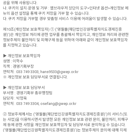
공을 위해 사용됩니다.
나. 쿠키의 설치∙운영 및 거부 : 웹브라우저 상단의 도구>인터넷 옵션>개인정보 메
뉴의 옵션 설정을 통해 쿠키 저장을 거부 할 수 있습니다.
다. 쿠키 저장을 거부할 경우 맞춤형 서비스 이용에 어려움이 발생할 수 있습니다.
제10조(개인정보 보호책임자) ① (‘영월몰(재단법인강원특별자치도경제진흥
원)’)은 개인정보 처리에 관한 업무를 총괄해서 책임지고, 개인정보 처리와 관련한
정보주체의 불만처리 및 피해구제 등을 위하여 아래와 같이 개인정보 보호책임자
를 지정하고 있습니다.
▶ 개인정보 보호책임자
성명 : 이학수
직책 : 경영기획부장
연락처 : 033 749 3303, hans9533@gwep.or.kr
※ 개인정보 보호 담당부서로 연결됩니다.
▶ 개인정보 보호 담당부서
부서명 : 경영기획부 총무행정팀
담당자 : 박정욱
연락처 : 033 749 3304, osefang@gwep.or.kr
② 정보주체께서는 (‘영월몰(재단법인강원특별자치도경제진흥원)’)의 서비스(또
는 사업)을 이용하시면서 발생한 모든 개인정보 보호 관련 문의, 불만처리, 피해구
제 등에 관한 사항을 개인정보 보호책임자 및 담당부서로 문의하실 수 있습니다.
(‘영월몰(재단법인강원특별자치도경제진흥원)’)는 정보주체의 문의에 대해 지체