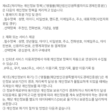
제6조(처리하는 개인정보 항목) (‘영월몰(재단법인강원특별자치도경제진흥원)’)
은 다음의 개인정보 항목을 처리하고 있습니다.
1. 홈페이지 회원 가입 및 관리
․필수항목 : 성명, 아이디, 비밀번호, 핸드폰, 이메일주소, 주소, 대표자명(사업자회
원일 경우)
․선택항목 : 추천인, 전화번호, 기념일, 성별
2. 재화 또는 서비스 제공
․필수항목 : 성명, 생년월일, 아이디, 비밀번호, 주소, 전화번호, 이메일주소, 아이
핀번호, 신용카드번호, 은행계좌정보 등 결제정보
․선택항목 : 관심분야, 과거 구매내역
3. 인터넷 서비스 이용과정에서 아래 개인정보 항목이 자동으로 생성되어 수집될
수 있습니다.
․IP주소, 쿠키, MAC주소, 서비스 이용기록, 방문기록, 불량 이용기록 등
제7조(개인정보의 파기) ① (‘영월몰(재단법인강원특별자치도경제진흥원)’)은 개
인정보 보유기간의 경과, 처리목적 달성 등 개인정보가 불필요하게 되었을 때에는
지체없이 해당 개인정보를 파기합니다.
② 정보주체로부터 동의받은 개인정보 보유기간이 경과하거나 처리목적이 달성
되었음에도 불구하고 다른 법령에 따라 개인정보를 계속 보존하여야 하는 경우에
는, 해당 개인정보를 별도의 데이터베이스(DB)로 옮기거나 보관장소를 달리하여
보존합니다.
③ 개인정보 파기의 절차 및 방법은 다음과 같습니다.