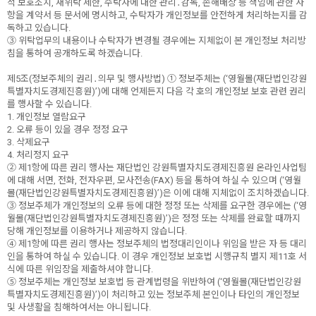
적 보호조치, 재위탁 제한, 수탁자에 대한 관리․감독, 손해배상 등 책임에 관한 사
항을 계약서 등 문서에 명시하고, 수탁자가 개인정보를 안전하게 처리하는지를 감
독하고 있습니다.
③ 위탁업무의 내용이나 수탁자가 변경될 경우에는 지체없이 본 개인정보 처리방
침을 통하여 공개하도록 하겠습니다.
제5조(정보주체의 권리․의무 및 행사방법) ① 정보주체는 (‘영월몰(재단법인강원
특별자치도경제진흥원)’)에 대해 언제든지 다음 각 호의 개인정보 보호 관련 권리
를 행사할 수 있습니다.
1. 개인정보 열람요구
2. 오류 등이 있을 경우 정정 요구
3. 삭제요구
4. 처리정지 요구
② 제1항에 따른 권리 행사는 재단법인 강원특별자치도경제진흥원 온라인사업팀
에 대해 서면, 전화, 전자우편, 모사전송(FAX) 등을 통하여 하실 수 있으며 (‘영월
몰(재단법인강원특별자치도경제진흥원)’)은 이에 대해 지체없이 조치하겠습니다.
③ 정보주체가 개인정보의 오류 등에 대한 정정 또는 삭제를 요구한 경우에는 (‘영
월몰(재단법인강원특별자치도경제진흥원)’)은 정정 또는 삭제를 완료할 때까지
당해 개인정보를 이용하거나 제공하지 않습니다.
④ 제1항에 따른 권리 행사는 정보주체의 법정대리인이나 위임을 받은 자 등 대리
인을 통하여 하실 수 있습니다. 이 경우 개인정보 보호법 시행규칙 별지 제11호 서
식에 따른 위임장을 제출하셔야 합니다.
⑤ 정보주체는 개인정보 보호법 등 관계법령을 위반하여 (‘영월몰(재단법인강원
특별자치도경제진흥원)’)이 처리하고 있는 정보주체 본인이나 타인의 개인정보
및 사생활을 침해하여서는 아니됩니다.