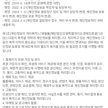
- 개정 : 2019. 6. 14(쿠키의 운영에 관한 사항)
- 개정 : 2022. 4. 21(개인정보보호 책임자 및 담당부서)
- 개정 : 2024. 1. 12 (개인정보 열람청구 접수 및 처리 담당자 변경, 개인정보 보호
부서 변경, 개인정보 보호 책임자 변경)
- 개정 : 2024. 5. 6 (개인정보 열람청구 접수․처리 부서 변경, 개인정보처리 위탁
내용추가)
제1조(개인정보의 처리목적) (‘영월몰(재단법인강원특별자치도경제진흥원)’)은
(는) 다음의 목적을 위하여 개인정보를 처리합니다. 처리하고 있는 개인정보는 다
음의 목적 이외의 용도로는 이용되지 않으며, 이용 목적이 변경되는 경우에는 개
인정보 보호법 제18조에 따라 별도의 동의를 받는 등 필요한 조치를 이행할 예정
입니다.
1. 홈페이지 회원 가입 및 관리
회원 가입의사 확인, 회원제 서비스 제공에 따른 본인 식별․인증, 회원자격 유지․
관리, 제한적 본인확인제 시행에 따른 본인확인, 서비스 부정이용 방지, 각종 고
지․통지, 고충처리 등을 목적으로 개인정보를 처리합니다.
2. 재화 또는 서비스 제공
물품배송, 서비스 제공, 계약서․청구서 발송, 콘텐츠 제공, 맞춤서비스 제공, 본인
인증, 연령인증, 요금결제․정산, 채권추심 등을 목적으로 개인정보를 처리합니다.
3. 고충처리
민원인의 신원 확인, 민원사항 확인, 사실조사를 위한 연락․통지, 처리결과 통보
등의 목적으로 개인정보를 처리합니다.
4. 마케팅 및 광고에의 활용
이벤트 및 광고성 정보 제공 및 참여기회 제공 등을 목적으로 개인정보를 처리합