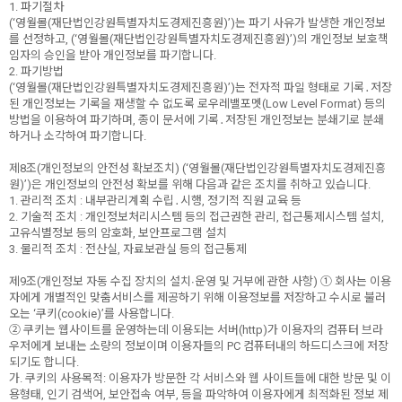
1. 파기절차
(‘영월몰(재단법인강원특별자치도경제진흥원)’)는 파기 사유가 발생한 개인정보
를 선정하고, (‘영월몰(재단법인강원특별자치도경제진흥원)’)의 개인정보 보호책
임자의 승인을 받아 개인정보를 파기합니다.
2. 파기방법
(‘영월몰(재단법인강원특별자치도경제진흥원)’)는 전자적 파일 형태로 기록․저장
된 개인정보는 기록을 재생할 수 없도록 로우레밸포멧(Low Level Format) 등의
방법을 이용하여 파기하며, 종이 문서에 기록․저장된 개인정보는 분쇄기로 분쇄
하거나 소각하여 파기합니다.
제8조(개인정보의 안전성 확보조치) (‘영월몰(재단법인강원특별자치도경제진흥
원)’)은 개인정보의 안전성 확보를 위해 다음과 같은 조치를 취하고 있습니다.
1. 관리적 조치 : 내부관리계획 수립․시행, 정기적 직원 교육 등
2. 기술적 조치 : 개인정보처리시스템 등의 접근권한 관리, 접근통제시스템 설치,
고유식별정보 등의 암호화, 보안프로그램 설치
3. 물리적 조치 : 전산실, 자료보관실 등의 접근통제
제9조(개인정보 자동 수집 장치의 설치∙운영 및 거부에 관한 사항) ① 회사는 이용
자에게 개별적인 맞춤서비스를 제공하기 위해 이용정보를 저장하고 수시로 불러
오는 ‘쿠키(cookie)’를 사용합니다.
② 쿠키는 웹사이트를 운영하는데 이용되는 서버(http)가 이용자의 컴퓨터 브라
우저에게 보내는 소량의 정보이며 이용자들의 PC 컴퓨터내의 하드디스크에 저장
되기도 합니다.
가. 쿠키의 사용목적: 이용자가 방문한 각 서비스와 웹 사이트들에 대한 방문 및 이
용형태, 인기 검색어, 보안접속 여부, 등을 파악하여 이용자에게 최적화된 정보 제