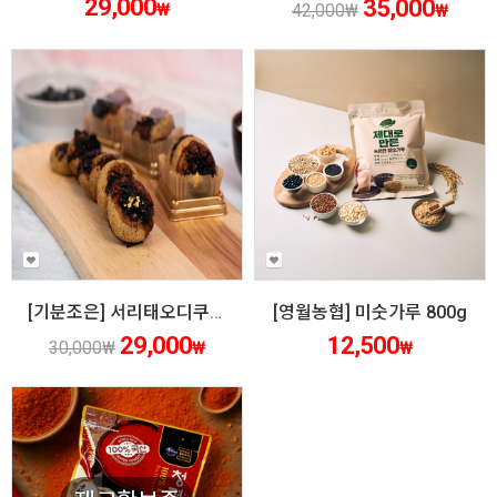
29,000
35,000
₩
42,000
₩
₩
[기분조은] 서리태오디쿠키 10개 세트
[영월농협] 미숫가루 800g
29,000
12,500
30,000
₩
₩
₩