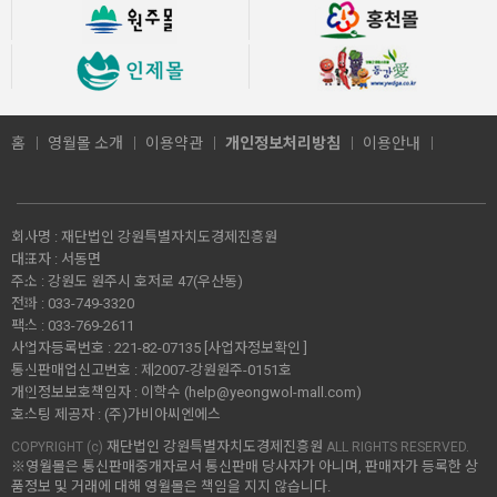
홈
영월몰 소개
이용약관
개인정보처리방침
이용안내
회사명 :
재단법인 강원특별자치도경제진흥원
대표자 :
서동면
주소 :
강원도 원주시 호저로 47(우산동)
전화 :
033-749-3320
팩스 :
033-769-2611
사업자등록번호 :
221-82-07135
[사업자정보확인 ]
통신판매업신고번호 :
제2007-강원원주-0151호
개인정보보호책임자 :
이학수 (
help@yeongwol-mall.com
)
호스팅 제공자 :
(주)가비아씨엔에스
재단법인 강원특별자치도경제진흥원
COPYRIGHT (c)
ALL RIGHTS RESERVED.
※영월몰은 통신판매중개자로서 통신판매 당사자가 아니며, 판매자가 등록한 상
품정보 및 거래에 대해 영월몰은 책임을 지지 않습니다.