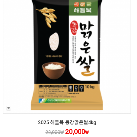
2025 해들목 동강맑은쌀4kg
20,000
22,000
₩
₩