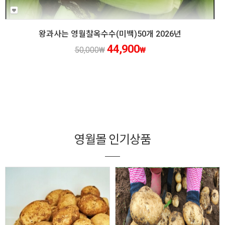
왕과사는 영월찰옥수수(미백)50개 2026년
44,900
50,000
₩
₩
영월몰 인기상품