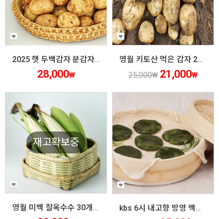
2025 햇 두백감자 분감자 강원도 감자요리 10키로/20키로
영월 키토산 먹은 감자 26년 햇감자
28,000
21,000
₩
25,000
₩
₩
재고확보중
영월 미백 찰옥수수 30개/50개 쫄깃하고 구수한 강원도 옥수수 쪄먹는 법
kbs 6시 내고향 방영 백미 쑥개떡이야 삶은쑥 국산 선물용 건강간식 직접생산 여행갈때 달지않은 청정지역 동강 저세마을