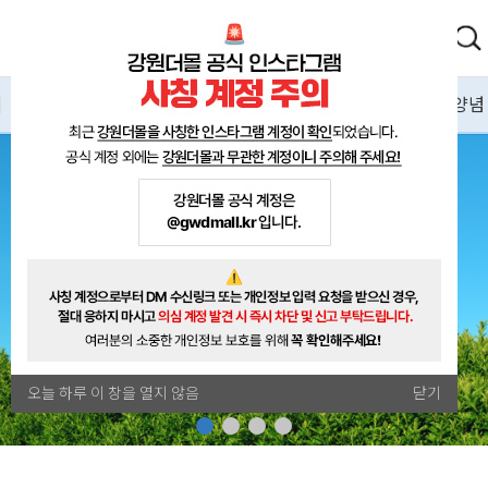
0
축산물
과일/견과
채소/나물
장/소금/기름/양념
오늘 하루 이 창을 열지 않음
닫기