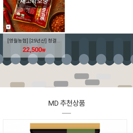
재고확보중
[영월농협] [25년산] 청결고춧가루 500g (매운맛)
22,500
₩
MD 추천상품