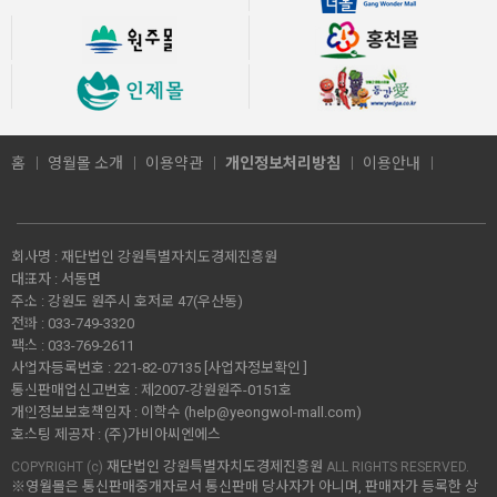
홈
영월몰 소개
이용약관
개인정보처리방침
이용안내
회사명 :
재단법인 강원특별자치도경제진흥원
대표자 :
서동면
주소 :
강원도 원주시 호저로 47(우산동)
전화 :
033-749-3320
팩스 :
033-769-2611
사업자등록번호 :
221-82-07135
[사업자정보확인 ]
통신판매업신고번호 :
제2007-강원원주-0151호
개인정보보호책임자 :
이학수 (
help@yeongwol-mall.com
)
호스팅 제공자 :
(주)가비아씨엔에스
재단법인 강원특별자치도경제진흥원
COPYRIGHT (c)
ALL RIGHTS RESERVED.
※영월몰은 통신판매중개자로서 통신판매 당사자가 아니며, 판매자가 등록한 상