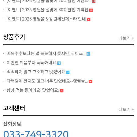
[이벤트]
2026 영월몰 봄맞이 20% 할인 이벤트...
[이벤트]
2026 영월몰 설맞이 30% 할인 기획전
[이벤트]
2025 영월몰 & 강원세일페스타 안내
상품후기
더보기 +
매옥수수보다는 덜 눅눅해서 좋지만. 싸이즈...
이번엔 처음부터 눅눅하네요
딱딱하지 않고 고소하고 맛있어요
다래잼이 달지도 않고 너무 맛있네요~영월놀...
항상 먹는 쌀이에요. 맛있어요.
고객센터
더보기 +
전화상담
033-749-3320