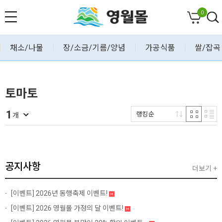
0
채소/나물
장/소금/기름/양념
가공식품
쌀/잡곡
토마토
1
랭킹순
개
공지사항
더보기 +
[이벤트]
2026년 동행축제 이벤트!
[이벤트]
2026 영월몰 가정의 달 이벤트!