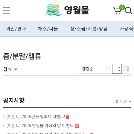
0
과일/견과
채소/나물
장/소금/기름/양념
가공식
즙/분말/잼류
3
랭킹순
개
공지사항
더보기 +
[이벤트]
2026년 동행축제 이벤트!
[이벤트]
2026 영월몰 가정의 달 이벤트!