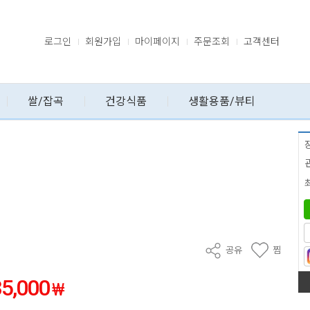
로그인
회원가입
마이페이지
주문조회
고객센터
쌀/잡곡
건강식품
생활용품/뷰티
공유
찜
35,000
₩