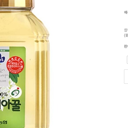
배
상
(
판
-