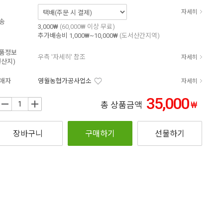
자세히
송
3,000₩
(60,000₩ 이상 무료)
추가배송비
1,000₩~10,000₩
(도서산간지역)
품정보
우측 '자세히' 참조
자세히
원산지)
매자
영월농협가공사업소
자세히
35,000
₩
+
총 상품금액
장바구니
구매하기
선물하기