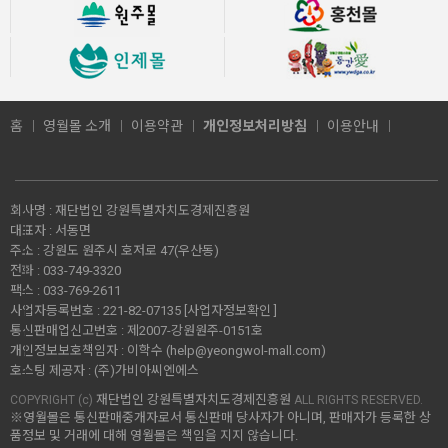
홈
영월몰 소개
이용약관
개인정보처리방침
이용안내
회사명 :
재단법인 강원특별자치도경제진흥원
대표자 :
서동면
주소 :
강원도 원주시 호저로 47(우산동)
전화 :
033-749-3320
팩스 :
033-769-2611
사업자등록번호 :
221-82-07135
[사업자정보확인 ]
통신판매업신고번호 :
제2007-강원원주-0151호
개인정보보호책임자 :
이학수 (
help@yeongwol-mall.com
)
호스팅 제공자 :
(주)가비아씨엔에스
재단법인 강원특별자치도경제진흥원
COPYRIGHT (c)
ALL RIGHTS RESERVED.
※영월몰은 통신판매중개자로서 통신판매 당사자가 아니며, 판매자가 등록한 상
품정보 및 거래에 대해 영월몰은 책임을 지지 않습니다.