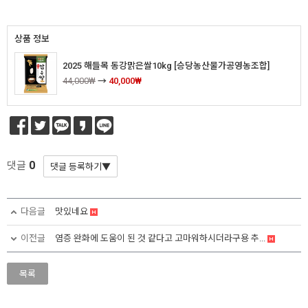
상품 정보
2025 해들목 동강맑은쌀10kg [승당농산물가공영농조합]
44,000₩
→
40,000₩
0
댓글
다음글
맛있네요
이전글
염증 완화에 도움이 된 것 같다고 고마워하시더라구용 추...
목록